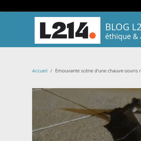
Aller au contenu principal
BLOG L
éthique &
Accueil
Émouvante scène d'une chauve-souris r