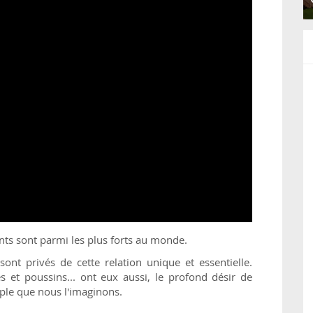
ants sont parmi les plus forts au monde.
 privés de cette relation unique et essentielle.
es et poussins... ont eux aussi, le profond désir de
ple que nous l'imaginons.