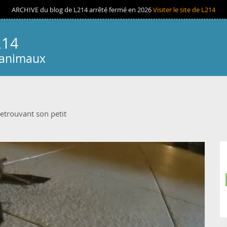
ARCHIVE du blog de L214 arrêté fermé en 2026
Visiter le site de L214
214
 animaux
etrouvant son petit