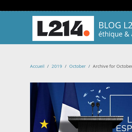
Aller au contenu principal
BLOG L
éthique &
Accueil
2019
October
Archive for Octobe