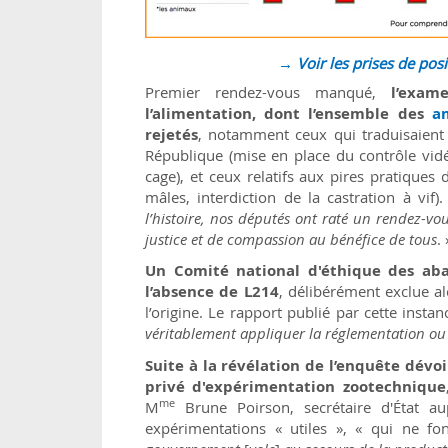
→ Voir les prises de pos
Premier rendez-vous manqué,
l’exa
l’alimentation, dont l’ensemble des
a
rejetés
, notamment ceux qui traduisaien
République (mise en place du contrôle vidé
cage), et ceux relatifs aux pires pratiques
mâles, interdiction de la castration à vif)
l’histoire, nos députés ont raté un rendez-vou
justice et de compassion au bénéfice de tous
. 
Un Comité national d'éthique des aba
l’absence de L214
, délibérément exclue al
l’origine. Le rapport publié par cette insta
véritablement appliquer la réglementation ou f
Suite à la révélation de l’enquête dévo
privé d'expérimentation zootechnique
me
M
Brune Poirson, secrétaire d'État au
expérimentations « utiles », « qui ne fon