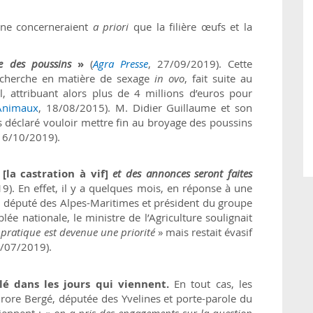
 ne concerneraient
a priori
que la filière œufs et la
ge des poussins
»
(
Agra Presse
, 27/09/2019). Cette
 recherche en matière de sexage
in ovo
, fait suite au
l, attribuant alors plus de 4 millions d’euros pour
 Animaux
, 18/08/2015). M. Didier Guillaume et son
 déclaré vouloir mettre fin au broyage des poussins
 16/10/2019).
r
[la castration à vif]
et des annonces seront faites
9). En effet, il y a quelques mois, en réponse à une
, député des Alpes-Maritimes et président du groupe
ée nationale, le ministre de l’Agriculture soulignait
e pratique est devenue une priorité
» mais restait évasif
9/07/2019).
lé dans les jours qui viennent.
En tout cas, les
ore Bergé, députée des Yvelines et porte-parole du
iennent : «
on a pris des engagements sur la question