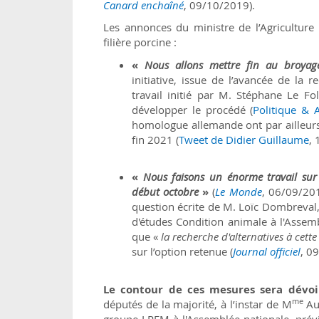
Canard enchaîné
, 09/10/2019).
Les annonces du ministre de l’Agriculture
filière porcine :
«
Nous allons mettre fin au broya
initiative, issue de l’avancée de la
travail initié par M. Stéphane Le Fol
développer le procédé (
Politique &
homologue allemande ont par ailleurs
fin 2021 (
Tweet de Didier Guillaume
,
«
Nous faisons un énorme travail su
début octobre
»
(
Le Monde
, 06/09/201
question écrite de M. Loïc Dombreval
d'études Condition animale à l'Assembl
que «
la recherche d'alternatives à cett
sur l’option retenue (
Journal officiel
, 0
Le contour de ces mesures sera dévoi
me
députés de la majorité, à l’instar de M
Aur
groupe LREM à l'Assemblée nationale, prév