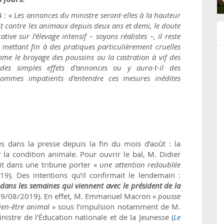
4 : «
Les annonces du ministre seront-elles à la hauteur
t contre les animaux depuis deux ans et demi, le doute
ive sur l'élevage intensif – soyons réalistes –, il reste
 mettant fin à des pratiques particulièrement cruelles
mme le broyage des poussins ou la castration à vif des
des simples effets d'annonces ou y aura-t-il des
ommes impatients d'entendre ces mesures inédites
es dans la presse depuis la fin du mois d’août : la
r la condition animale. Pour ouvrir le bal, M. Didier
ait dans une tribune porter «
une attention redoublée
19). Des intentions qu’il confirmait le lendemain :
ans les semaines qui viennent avec le président de la
29/08/2019). En effet, M. Emmanuel Macron «
pousse
ien-être animal
» sous l’impulsion notamment de M.
inistre de l'Éducation nationale et de la Jeunesse (
Le