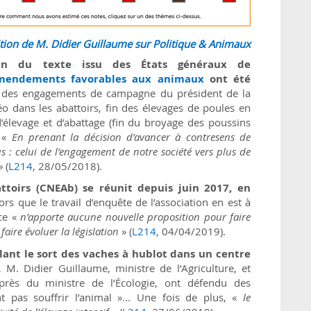
ition de M. Didier Guillaume sur Politique & Animaux
men du texte issu des États généraux de
mendements favorables aux animaux
ont été
t des engagements de campagne du président de la
o dans les abattoirs, fin des élevages de poules en
 d’élevage et d’abattage (fin du broyage des poussins
. «
En prenant la décision d’avancer à contresens de
s : celui de l’engagement de notre société vers plus de
» (
L214
, 28/05/2018).
ttoirs (CNEAb) se réunit depuis juin 2017, en
ors que le travail d’enquête de l’association en est à
nce «
n’apporte aucune nouvelle proposition pour faire
aire évoluer la législation
» (
L214
, 04/04/2019).
ilant le sort des vaches à hublot dans un centre
, M. Didier Guillaume, ministre de l’Agriculture, et
près du ministre de l’Écologie, ont défendu des
t pas souffrir l’animal »... Une fois de plus, «
le