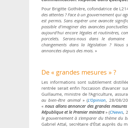
Pour Brigitte Gothière, cofondatrice de L21
des attentes ? Face à un gouvernement qui agi
est permis. Sans espérer une avancée significat
possible d'imaginer des avancées ponctuelles
aujourd'hui encore légales et routinières, co
porcelets. Serons-nous dans le domaine 
changements dans la législation ? Nous s
annoncées depuis des mois.
»
De « grandes mesures » ?
Les informations sont subtilement distillé
rentrée serait enfin l’occasion d’avancer su
Guillaume, ministre de l’Agriculture, assur
au bien-être animal
» (
L’Opinion
, 28/08/20
«
nous allons annoncer des grandes mesures d
République et le Premier ministre
» (
CNews
, 
le gouvernement à s’emparer du thème du b
Gabriel Attal, secrétaire d'État auprès du m