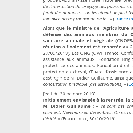
de l’interdiction du broyage des poussins, sur 
ferait des annonces ; on les attend de pied f
loin avec notre proposition de loi.
» (
France In
Alors que le ministre de l’Agriculture 
défense des animaux membres du Cons
sanitaire animale et végétale (CNOPS
réunion a finalement été reportée au 29
27/09/2019). Les ONG (CIWF France, Conféd
assistance aux animaux, Fondation Brigit
protectrice des animaux, Fondation droit a
protection du cheval, Œuvre d’assistance 
bashing
» de M. Didier Guillaume, ainsi qu
concertation préalable
[
des associations
] » (
C
[edit du 30 octobre 2019]
Initialement envisagée à la rentrée, l
M. Didier Guillaume
: «
ce sont des an
viennent. Novembre ou décembre... On verra ce
décidé.
» (France Inter, 30/10/2019)