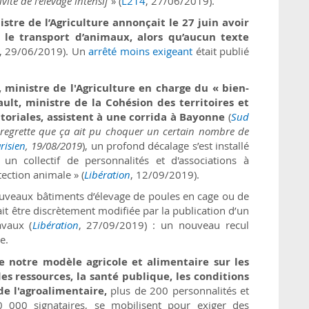
ité de l’élevage intensif
» (
L214
, 27/06/2019).
istre de l’Agriculture annonçait le 27 juin avoir
e le transport d’animaux, alors qu’aucun texte
, 29/06/2019). Un
arrêté moins exigeant
était publié
, ministre de l'Agriculture en charge du « bien-
ult, ministre de la Cohésion des territoires et
ritoriales, assistent à une corrida à Bayonne
(
Sud
regrette que ça ait pu choquer un certain nombre de
risien
, 19/08/2019
), un profond décalage s’est installé
un collectif de personnalités et d'associations à
ection animale » (
Libération
, 12/09/2019).
 nouveaux bâtiments d’élevage de poules en cage ou de
t être discrètement modifiée par la publication d’un
avaux (
Libération
, 27/09/2019) : un nouveau recul
e.
 notre modèle agricole et alimentaire sur les
s ressources, la santé publique, les conditions
 de l'agroalimentaire,
plus de 200 personnalités et
 000 signataires, se mobilisent pour exiger des