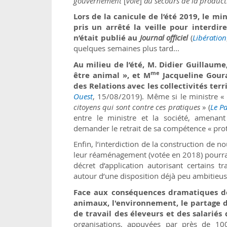
gouvernement
[
vole
]
au secours de la productiv
Lors de la canicule de l’été 2019, le min
pris un arrêté la veille pour interdir
n’était publié au
Journal officiel
(
Libération
quelques semaines plus tard...
Au milieu de l’été, M. Didier Guillaume
me
être animal », et M
Jacqueline Goura
des Relations avec les collectivités ter
Ouest
, 15/08/2019). Même si le ministre «
citoyens qui sont contre ces pratiques
» (
Le Pa
entre le ministre et la société, amenant 
demander le retrait de sa compétence « prot
Enfin, l’interdiction de la construction de
leur réaménagement (votée en 2018) pourrai
décret d’application autorisant certains tr
autour d’une disposition déjà peu ambitieus
Face aux conséquences dramatiques de
animaux, l'environnement, le partage de
de travail des éleveurs et des salariés
organisations, appuyées par près de 100