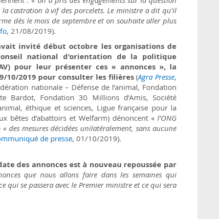
la castration à vif des porcelets. Le ministre a dit qu’il
erme dès le mois de septembre et on souhaite aller plus
fo
, 21/08/2019).
avait invité début octobre les organisations de
eil national d'orientation de la politique
AV) pour leur présenter ces « annonces », la
/10/2019 pour consulter les filières
(
Agra Presse
,
ération nationale – Défense de l’animal, Fondation
te Bardot, Fondation 30 Millions d’Amis, Société
nimal, éthique et sciences, Ligue française pour la
aux bêtes d’abattoirs et Welfarm) dénoncent «
l’ONG
e «
des mesures décidées unilatéralement, sans aucune
ommuniqué de presse
, 01/10/2019).
a date des annonces est à nouveau repoussée par
nonces que nous allons faire dans les semaines qui
 qui se passera avec le Premier ministre et ce qui sera