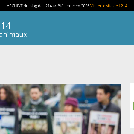
ARCHIVE du blog de L214 arrêté fermé en 2026
Visiter le site de L214
214
 animaux