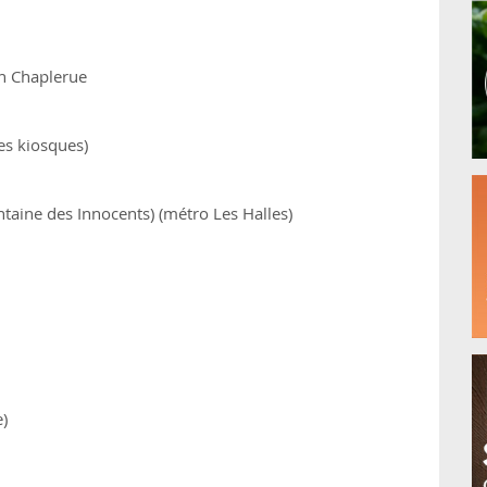
En Chaplerue
des kiosques)
ntaine des Innocents) (métro Les Halles)
e)