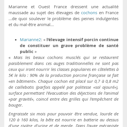
Marianne et Ouest France dressent une actualité
maussade au sujet des élevages de
cochons
en France
...de quoi soulever le problème des peines indulgentes
et du mal-être animal...
Marianne2
: «
l’élevage intensif porcin continue
de constituer un grave problème de santé
public
»
«
Mais les beaux cochons musclés qui se restaurent
paisiblement dans ces auges traditionnelles ne sont pas
ceux qui iront nourrir les classes populaires en côtelettes à
5€ le kilo : 90% de la production porcine française se fait
«en bâtiment». Chaque cochon est placé sur 0,7 à 0,8 m2
de caillebotis (parfois appelé par politesse «sol ajouré»),
surface permettant l’évacuation des déjections de l’animal
«par gravité», coincé entre des grilles qui l’empêchent de
bouger.
Engraissée six mois pour pouvoir être vendue, lourde de
120 à 160 kilos, la bête est nourrie en batterie au dessus
d’une rivière d’urine et de merde. Dans l’auge mécanisée