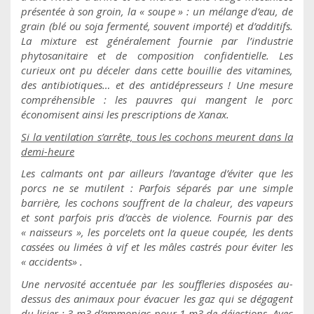
présentée à son groin, la « soupe » : un mélange d’eau, de
grain (blé ou soja fermenté, souvent importé) et d’additifs.
La mixture est généralement fournie par l’industrie
phytosanitaire et de composition confidentielle. Les
curieux ont pu déceler dans cette bouillie des vitamines,
des antibiotiques… et des antidépresseurs ! Une mesure
compréhensible : les pauvres qui mangent le porc
économisent ainsi les prescriptions de Xanax.
Si la ventilation s’arrête, tous les cochons meurent dans la
demi-heure
Les calmants ont par ailleurs l’avantage d’éviter que les
porcs ne se mutilent : Parfois séparés par une simple
barrière, les cochons souffrent de la chaleur, des vapeurs
et sont parfois pris d’accès de violence. Fournis par des
« naisseurs », les porcelets ont la queue coupée, les dents
cassées ou limées à vif et les mâles castrés pour éviter les
« accidents» .
Une nervosité accentuée par les souffleries disposées au-
dessus des animaux pour évacuer les gaz qui se dégagent
du lisier : 3 m3 d’ammoniac pour 1 m3 de déjections. Avec