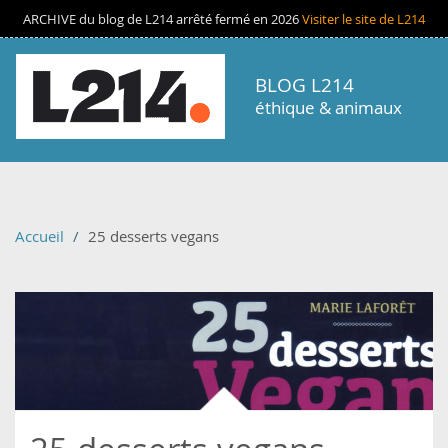
Aller au contenu principal
ARCHIVE du blog de L214 arrêté fermé en 2026
Visiter le site de L214
BLOG L214
éthique & animaux
Accueil
25 desserts vegans