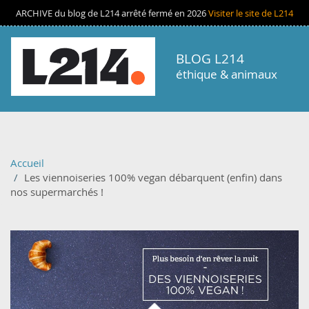
Aller au contenu principal
ARCHIVE du blog de L214 arrêté fermé en 2026
Visiter le site de L214
BLOG L214
éthique & animaux
Accueil
Les viennoiseries 100% vegan débarquent (enfin) dans
nos supermarchés !