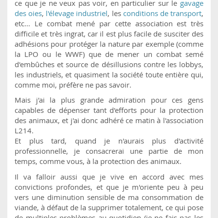
ce que je ne veux pas voir, en particulier sur le
gavage
des oies
,
l'élevage industriel
, les
conditions de transport
,
etc... Le combat mené par cette association est très
difficile et très ingrat, car il est plus facile de susciter des
adhésions pour protéger la nature par exemple (comme
la LPO ou le WWF) que de mener un combat semé
d'embûches et source de désillusions contre les lobbys,
les industriels, et quasiment la société toute entière qui,
comme moi, préfère ne pas savoir.
Mais j'ai la plus grande admiration pour ces gens
capables de dépenser tant d'efforts pour la protection
des animaux, et j'ai donc adhéré ce matin à l'association
L214.
Et plus tard, quand je n'aurais plus d'activité
professionnelle, je consacrerai une partie de mon
temps, comme vous, à la protection des animaux.
Il va falloir aussi que je vive en accord avec mes
convictions profondes, et que je m'oriente peu à peu
vers une diminution sensible de ma consommation de
viande, à défaut de la supprimer totalement, ce qui pose
de multiples problèmes au quotidien (je ne fais pas les