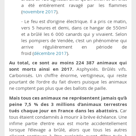
a été entièrement ravagé par les flammes
(
novembre 2017
).
- Le feu est d'origine électrique. Il a pris ce matin,
vers 5 heures et demi, dans ce hangar de 550m²
et a brûlé les 6 000 canards qui y vivaient. Selon
les pompiers de Vendée, c'est un phénomène qui
arrive régulièrement en période de
froid (
décembre 2017
).
Au total, ce sont au moins 224 387 animaux qui
sont morts ainsi en 2017.
Asphyxiés. Brûlés vifs.
Carbonisés. Un chiffre énorme, vertigineux, qui reste
pourtant de l’ordre du fait divers puisque les animaux
ne comptent pas plus que des ballots de paille.
Mais tous ces animaux ne représentent jamais qu’à
peine 7,5 % des 3 millions d’animaux terrestres
tués chaque jour en France dans les abattoirs.
Car
tous étaient condamnés à mourir à brève échéance. Une
infime partie d’entre eux est morte accidentellement
lorsque l’élevage a brûlé, alors que tous les autres
allaient continuer à être exploités avant d’être tués à