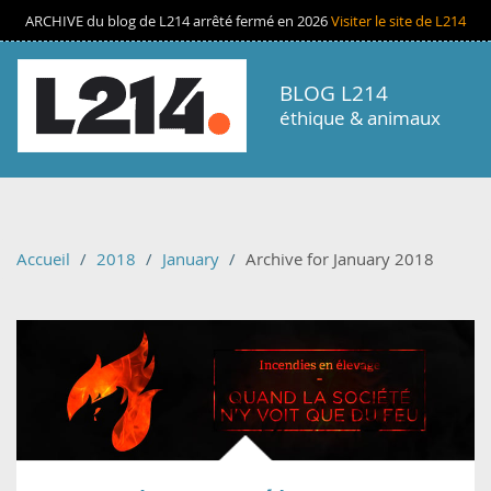
Aller au contenu principal
ARCHIVE du blog de L214 arrêté fermé en 2026
Visiter le site de L214
BLOG L214
éthique & animaux
Accueil
2018
January
Archive for January 2018