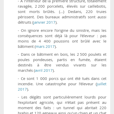
- À l’intérieur de la première structure, totalement
ravagée, 2 200 porcelets, élevés sur caillebotis,
sont morts brûlés. (...) Dedans, 220 truies
périssent. Des bureaux administratifs sont aussi
détruits (
janvier 2017
).
- On ignore encore l’origine du sinistre, mais les
conséquences sont déjà là pour l’éleveur : pas
moins de 4 400 poussins ont brûlé avec le
bâtiment (
mars 2017
).
- Dans ce bâtiment en bois, les 2 500 poulets et
poules pondeuses, partis en fumée, étaient
destinés à être vendus vivants sur les
marchés (
avril 2017
).
- Ce sont 1 000 porcs qui ont été tués dans cet
incendie. Une catastrophe pour l’éleveur (
juillet
2017
).
- Les dégâts sont particulièrement lourds pour
l’exploitant agricole, qui n’était pas présent au
moment des faits : un tunnel qui abritait 220
brebis et 120 agneaux ainsi qu'un chien et un chat