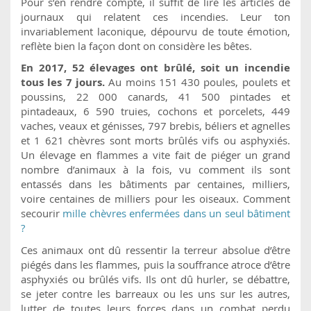
Pour s’en rendre compte, il suffit de lire les articles de
journaux qui relatent ces incendies. Leur ton
invariablement laconique, dépourvu de toute émotion,
reflète bien la façon dont on considère les bêtes.
En 2017, 52 élevages ont brûlé, soit un incendie
tous les 7 jours.
Au moins 151 430 poules, poulets et
poussins, 22 000 canards, 41 500 pintades et
pintadeaux, 6 590 truies, cochons et porcelets, 449
vaches, veaux et génisses, 797 brebis, béliers et agnelles
et 1 621 chèvres sont morts brûlés vifs ou asphyxiés.
Un élevage en flammes a vite fait de piéger un grand
nombre d’animaux à la fois, vu comment ils sont
entassés dans les bâtiments par centaines, milliers,
voire centaines de milliers pour les oiseaux. Comment
secourir
mille chèvres enfermées dans un seul bâtiment
?
Ces animaux ont dû ressentir la terreur absolue d’être
piégés dans les flammes, puis la souffrance atroce d’être
asphyxiés ou brûlés vifs. Ils ont dû hurler, se débattre,
se jeter contre les barreaux ou les uns sur les autres,
lutter de toutes leurs forces dans un combat perdu